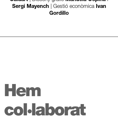
Caldart
| Disseny gràfic
Manuela Ospina
i
Sergi Mayench
| Gestió econòmica
Ivan
Gordillo
Hem
col·laborat